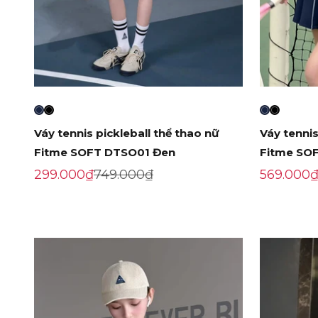
Váy tennis pickleball thể thao nữ
Váy tennis
Fitme SOFT DTSO01 Đen
Fitme SO
Giá khuyến mãi
Giá gốc
Giá khuy
299.000₫
749.000₫
569.000