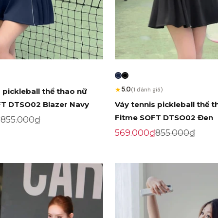
★
5.0
(1 đánh giá)
 pickleball thể thao nữ
FT DTSO02 Blazer Navy
Váy tennis pickleball thể 
Fitme SOFT DTSO02 Đen
ến mãi
Giá gốc
₫
855.000₫
Giá khuyến mãi
Giá gốc
569.000₫
855.000₫