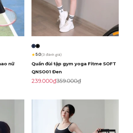
★
5.0
(3 đánh giá)
thao nữ
Quần đùi tập gym yoga Fitme SOFT
QNSO01 Đen
Giá khuyến mãi
Giá gốc
239.000₫
359.000₫