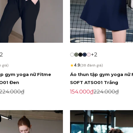
2
+2
★
4.9
 giá)
(38 đánh giá)
ập gym yoga nữ Fitme
Áo thun tập gym yoga nữ 
O01 Đen
SOFT ATSO01 Trắng
ến mãi
Giá gốc
Giá khuyến mãi
Giá gốc
224.000₫
154.000₫
224.000₫