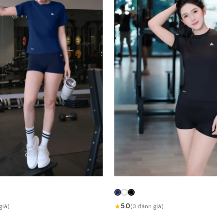
★
5.0
giá)
(3 đánh giá)