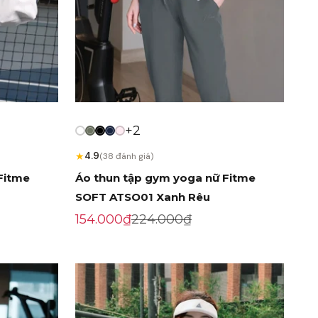
+2
★
4.9
(38 đánh giá)
Fitme
Áo thun tập gym yoga nữ Fitme
SOFT ATSO01 Xanh Rêu
Giá khuyến mãi
Giá gốc
154.000₫
224.000₫