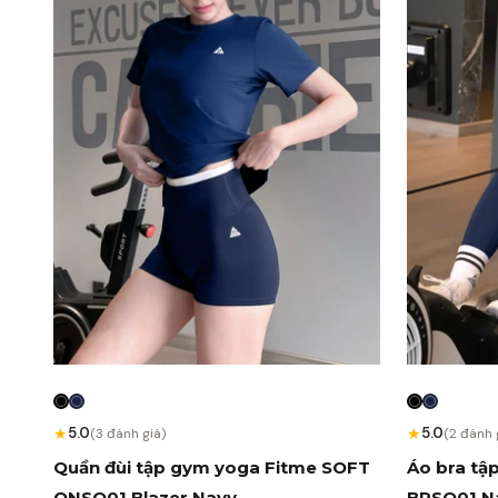
★
★
5.0
5.0
(3 đánh giá)
(2 đánh 
Quần đùi tập gym yoga Fitme SOFT
Áo bra tậ
QNSO01 Blazer Navy
BRSO01 Na