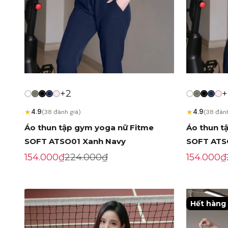
+2
+
★
★
4.9
4.9
(38 đánh giá)
(38 đánh
Áo thun tập gym yoga nữ Fitme
Áo thun t
SOFT ATSO01 Xanh Navy
SOFT ATS
Giá khuyến mãi
Giá gốc
Giá khuy
154.000₫
224.000₫
154.000₫
Hết hàng