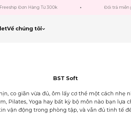
Đơn Hàng Từ 300k
Đổi trả miễn phí trong 
let
Về chúng tôi
ịn, co giãn vừa đủ, ôm lấy cơ thể một cách nhẹ 
m, Pilates, Yoga
hay bất kỳ bộ môn nào bạn lựa c
ự tin vận động trong phòng tập, và vẫn đủ tinh t