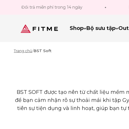
Bỏ qua đến nội dung
Đổi trả miễn phí trong 14 ngày
Freeship 
Fitme Sportswear
Shop
Bộ sưu tập
Out
Trang chủ
/
BST Soft
BST
SOFT
được tạo nên từ chất liệu mềm m
để bạn cảm nhận rõ sự thoải mái khi tập
Gy
tiên sự tiện dụng và linh hoạt, giúp bạn t