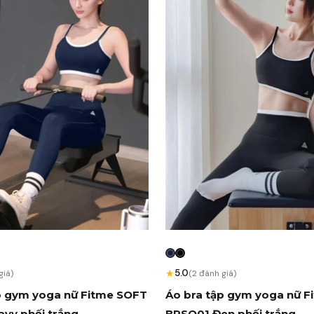
★
5.0
giá)
(2 đánh giá)
p gym yoga nữ Fitme SOFT
Áo bra tập gym yoga nữ 
vy phối trắng
BRSO01 Đen phối trắng