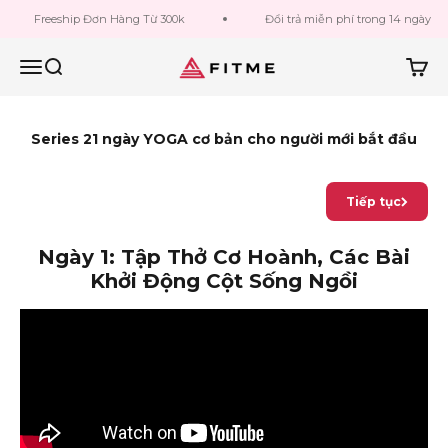
Bỏ qua đến nội dung
Freeship Đơn Hàng Từ 300k
Đổi trả miễn phí trong 14 ngày
Fitme Sportswear
Menu
Tìm kiếm
Giỏ h
Series 21 ngày YOGA cơ bản cho người mới bắt đầu
Tiếp tục
Ngày 1: Tập Thở Cơ Hoành, Các Bài
Khởi Động Cột Sống Ngồi