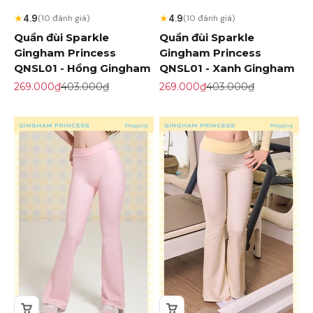
★
★
4.9
4.9
(10 đánh giá)
(10 đánh giá)
Quần đùi Sparkle
Quần đùi Sparkle
Gingham Princess
Gingham Princess
QNSL01 - Hồng Gingham
QNSL01 - Xanh Gingham
Giá khuyến mãi
Giá gốc
Giá khuyến mãi
Giá gốc
269.000₫
403.000₫
269.000₫
403.000₫