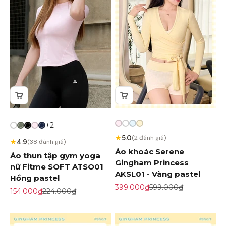
+2
★
5.0
(2 đánh giá)
★
4.9
(38 đánh giá)
Áo khoác Serene
Áo thun tập gym yoga
Gingham Princess
nữ Fitme SOFT ATSO01
AKSL01 - Vàng pastel
Hồng pastel
Giá khuyến mãi
Giá gốc
399.000₫
599.000₫
Giá khuyến mãi
Giá gốc
154.000₫
224.000₫