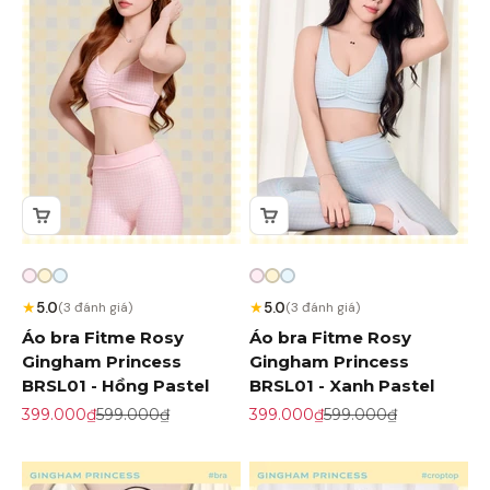
★
★
5.0
5.0
(3 đánh giá)
(3 đánh giá)
Áo bra Fitme Rosy
Áo bra Fitme Rosy
Gingham Princess
Gingham Princess
BRSL01 - Hồng Pastel
BRSL01 - Xanh Pastel
Giá khuyến mãi
Giá gốc
Giá khuyến mãi
Giá gốc
399.000₫
599.000₫
399.000₫
599.000₫