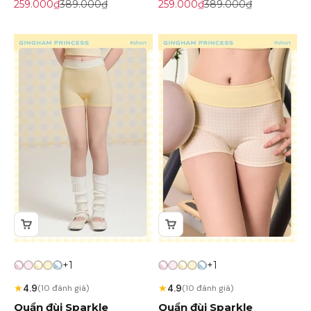
Giá khuyến mãi
Giá gốc
Giá khuyến mãi
Giá gốc
259.000₫
389.000₫
259.000₫
389.000₫
+1
+1
★
★
4.9
4.9
(10 đánh giá)
(10 đánh giá)
Quần đùi Sparkle
Quần đùi Sparkle