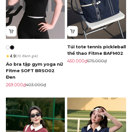
Túi tote tennis pickleball
thể thao Fitme BAFM02
★
4.9
(10 đánh giá)
Giá khuyến mãi
Giá gốc
450.000₫
675.000₫
Áo bra tập gym yoga nữ
Fitme SOFT BRSO02
Đen
Giá khuyến mãi
Giá gốc
269.000₫
403.000₫