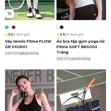
★
★
5.0
4.9
(1 đánh giá)
(10 đánh giá)
Váy tennis Fitme FLOW
Áo bra tập gym yoga nữ
GR VXGR01
Fitme SOFT BRSO02
Trắng
Giá khuyến mãi
Giá gốc
249.000₫
825.000₫
Giá khuyến mãi
Giá gốc
269.000₫
403.000₫