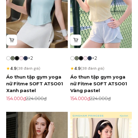
+2
+2
★
★
4.9
4.9
(38 đánh giá)
(38 đánh giá)
Áo thun tập gym yoga
Áo thun tập gym yoga
nữ Fitme SOFT ATSO01
nữ Fitme SOFT ATSO01
Xanh pastel
Vàng pastel
Giá khuyến mãi
Giá gốc
Giá khuyến mãi
Giá gốc
154.000₫
224.000₫
154.000₫
224.000₫