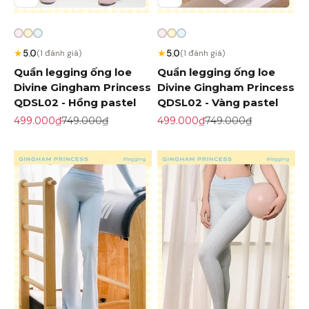
★
★
5.0
5.0
(1 đánh giá)
(1 đánh giá)
Quần legging ống loe
Quần legging ống loe
Divine Gingham Princess
Divine Gingham Princess
QDSL02 - Hồng pastel
QDSL02 - Vàng pastel
Giá khuyến mãi
Giá gốc
Giá khuyến mãi
Giá gốc
499.000₫
749.000₫
499.000₫
749.000₫