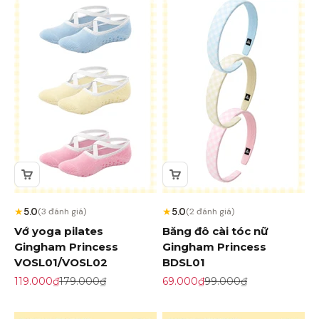
★
★
5.0
5.0
(3 đánh giá)
(2 đánh giá)
Vớ yoga pilates
Băng đô cài tóc nữ
Gingham Princess
Gingham Princess
VOSL01/VOSL02
BDSL01
Giá khuyến mãi
Giá gốc
Giá khuyến mãi
Giá gốc
119.000₫
179.000₫
69.000₫
99.000₫