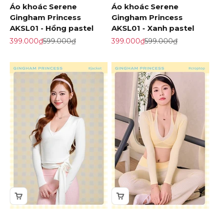
Áo khoác Serene
Áo khoác Serene
Gingham Princess
Gingham Princess
AKSL01 - Hồng pastel
AKSL01 - Xanh pastel
Giá khuyến mãi
Giá gốc
Giá khuyến mãi
Giá gốc
399.000₫
599.000₫
399.000₫
599.000₫