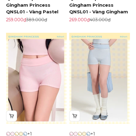
Gingham Princess
Gingham Princess
QNSL01 - Vàng Pastel
QNSL01 - Vàng Gingham
Giá khuyến mãi
Giá gốc
Giá khuyến mãi
Giá gốc
259.000₫
389.000₫
269.000₫
403.000₫
+1
+1