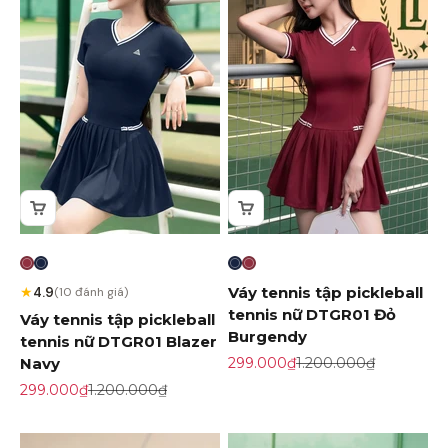
★
Váy tennis tập pickleball
4.9
(10 đánh giá)
tennis nữ DTGR01 Đỏ
Váy tennis tập pickleball
Burgendy
tennis nữ DTGR01 Blazer
Giá khuyến mãi
Giá gốc
Navy
299.000₫
1.200.000₫
Giá khuyến mãi
Giá gốc
299.000₫
1.200.000₫