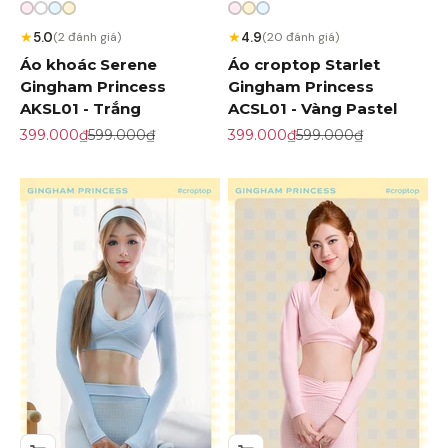
★
★
5.0
4.9
(2 đánh giá)
(20 đánh giá)
Áo khoác Serene
Áo croptop Starlet
Gingham Princess
Gingham Princess
AKSL01 - Trắng
ACSL01 - Vàng Pastel
Giá khuyến mãi
Giá gốc
Giá khuyến mãi
Giá gốc
399.000₫
599.000₫
399.000₫
599.000₫