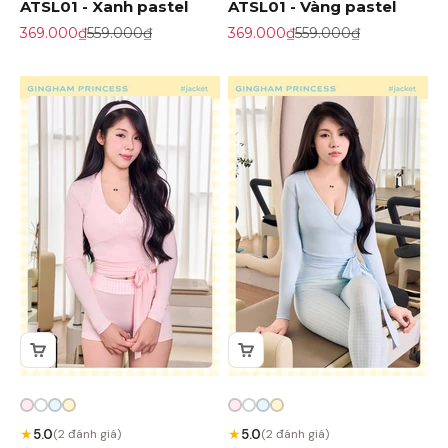
ATSL01 - Xanh pastel
ATSL01 - Vàng pastel
Giá khuyến mãi
Giá gốc
Giá khuyến mãi
Giá gốc
369.000₫
559.000₫
369.000₫
559.000₫
★
★
5.0
5.0
(2 đánh giá)
(2 đánh giá)