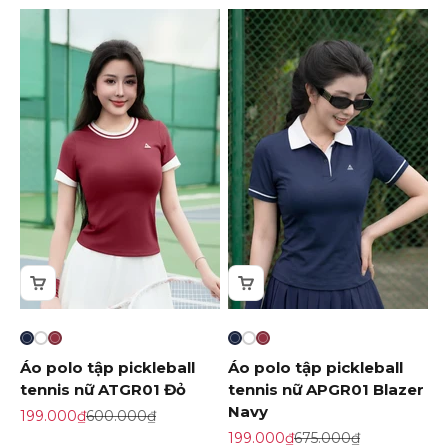
Áo polo tập pickleball
Áo polo tập pickleball
tennis nữ ATGR01 Đỏ
tennis nữ APGR01 Blazer
Navy
Giá khuyến mãi
Giá gốc
199.000₫
600.000₫
Giá khuyến mãi
Giá gốc
199.000₫
675.000₫