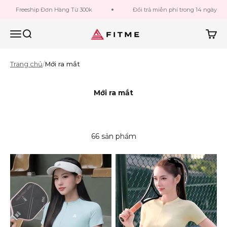
Bỏ qua đến nội dung
eeship Đơn Hàng Từ 300k
Đổi trả miễn phí trong 14 ngày
Fitme Sportswear
Menu
Tìm kiếm
Giỏ h
Trang chủ
/
Mới ra mắt
66 sản phẩm