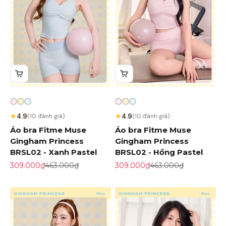
★
★
4.9
4.9
(10 đánh giá)
(10 đánh giá)
Áo bra Fitme Muse
Áo bra Fitme Muse
Gingham Princess
Gingham Princess
BRSL02 - Xanh Pastel
BRSL02 - Hồng Pastel
Giá khuyến mãi
Giá gốc
Giá khuyến mãi
Giá gốc
309.000₫
463.000₫
309.000₫
463.000₫