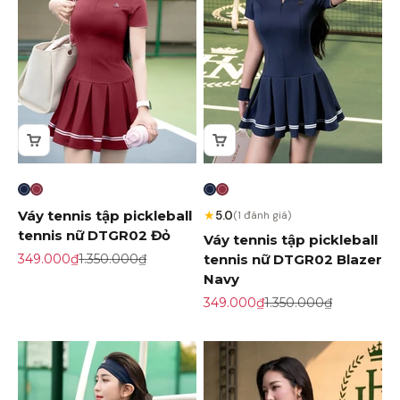
Váy tennis tập pickleball
★
5.0
(1 đánh giá)
tennis nữ DTGR02 Đỏ
Váy tennis tập pickleball
Giá khuyến mãi
Giá gốc
349.000₫
1.350.000₫
tennis nữ DTGR02 Blazer
Navy
Giá khuyến mãi
Giá gốc
349.000₫
1.350.000₫