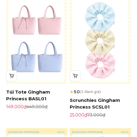
Túi Tote Gingham
★
5.0
(2 đánh giá)
Princess BASL01
Scrunchies Gingham
Giá khuyến mãi
Giá gốc
149.000₫
449.000₫
Princess SCSL01
Giá khuyến mãi
Giá gốc
25.000₫
73.000₫