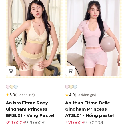
★
★
5.0
4.9
(3 đánh giá)
(10 đánh giá)
Áo bra Fitme Rosy
Áo thun Fitme Belle
Gingham Princess
Gingham Princess
BRSL01 - Vàng Pastel
ATSL01 - Hồng pastel
Giá khuyến mãi
Giá gốc
Giá khuyến mãi
Giá gốc
399.000₫
599.000₫
369.000₫
559.000₫