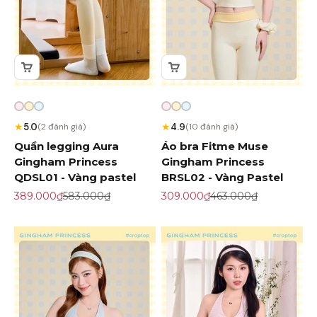
★
★
5.0
4.9
(2 đánh giá)
(10 đánh giá)
Quần legging Aura
Áo bra Fitme Muse
Gingham Princess
Gingham Princess
QDSL01 - Vàng pastel
BRSL02 - Vàng Pastel
Giá khuyến mãi
Giá gốc
Giá khuyến mãi
Giá gốc
389.000₫
583.000₫
309.000₫
463.000₫