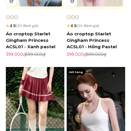
★
★
4.9
4.9
(20 đánh giá)
(20 đánh giá)
Áo croptop Starlet
Áo croptop Starlet
Gingham Princess
Gingham Princess
ACSL01 - Xanh pastel
ACSL01 - Hồng Pastel
Giá khuyến mãi
Giá gốc
Giá khuyến mãi
Giá gốc
399.000₫
599.000₫
399.000₫
599.000₫
Hết hàng