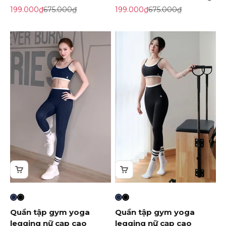
Giá khuyến mãi
Giá gốc
Giá khuyến mãi
Giá gốc
199.000₫
675.000₫
199.000₫
675.000₫
Quần tập gym yoga
Quần tập gym yoga
legging nữ cạp cao
legging nữ cạp cao