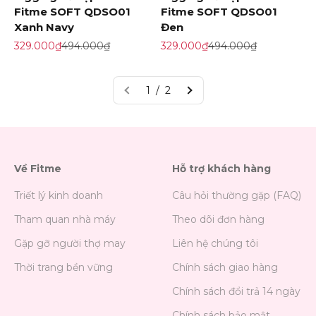
Fitme SOFT QDSO01
Fitme SOFT QDSO01
Xanh Navy
Đen
Giá khuyến mãi
Giá gốc
Giá khuyến mãi
Giá gốc
329.000₫
494.000₫
329.000₫
494.000₫
1 / 2
Về Fitme
Hỗ trợ khách hàng
Triết lý kinh doanh
Câu hỏi thường gặp (FAQ)
Tham quan nhà máy
Theo dõi đơn hàng
Gặp gỡ người thợ may
Liên hệ chúng tôi
Thời trang bền vững
Chính sách giao hàng
Chính sách đổi trả 14 ngày
Chính sách bảo mật