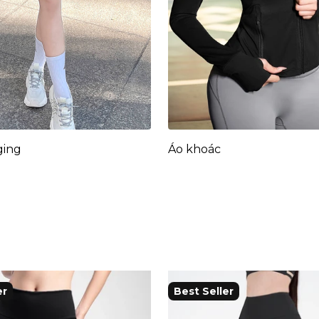
ging
Áo khoác
er
Best Seller