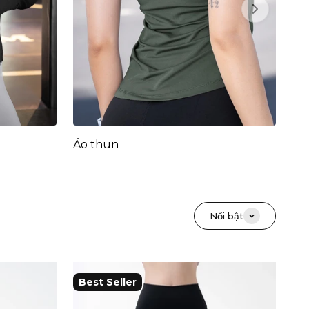
Next
Áo thun
Nổi bật
Best Seller