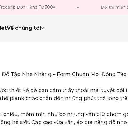
p Đơn Hàng Từ 300k
Đổi trả miễn phí tron
let
Về chúng tôi
Đồ Tập Nhẹ Nhàng – Form Chuẩn Mọi Động Tác
ợc thiết kế để bạn cảm thấy
thoải mái tuyệt đối
t
 thế plank chắc chắn đến những phút thả lỏng tr
n 4 chiều, mềm mịn như bơ nhưng vẫn giữ phom g
hông hề siết. Cạp cao vừa vặn, áo bra nâng đỡ nh