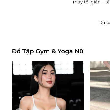
may tối giản – t
Dù bạ
Đồ Tập Gym & Yoga Nữ