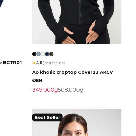
me BCTR01
★
4.9
(72 đánh giá)
Áo khoác croptop Cover23 AKCV
ĐEN
Giá khuyến mãi
Giá gốc
349.000₫
508.000₫
Best Seller