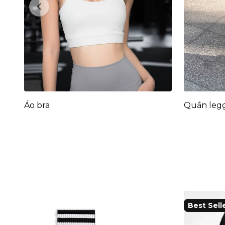
Previous
Áo bra
Quần leg
Best Sell