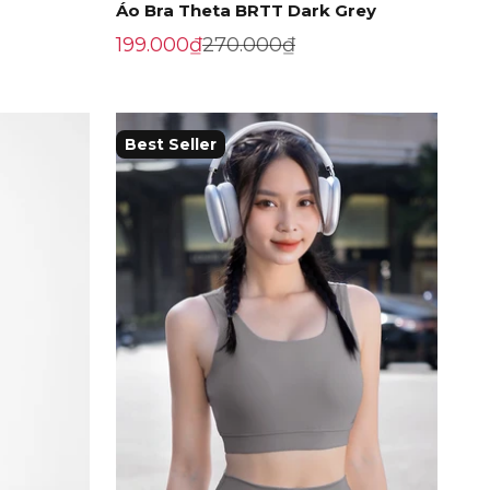
Áo Bra Theta BRTT Dark Grey
Giá khuyến mãi
Giá gốc
199.000₫
270.000₫
Best Seller