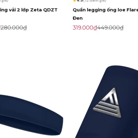
★
4.9
 giá)
(72 đánh giá)
ing vải 2 lớp Zeta QDZT
Quần legging ống loe Fla
Đen
ến mãi
Giá gốc
Giá khuyến mãi
Giá gốc
₫
280.000₫
319.000₫
449.000₫