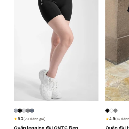
★
★
5.0
4.9
(29 đánh giá)
(16 đánh
Quần legging đùi QNTG Đen
Quần đùi 