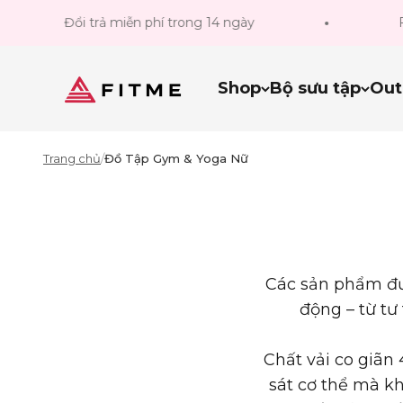
Bỏ qua đến nội dung
Đổi trả miễn phí trong 14 ngày
Freeshi
Fitme Sportswear
Shop
Bộ sưu tập
Out
Trang chủ
/
Đồ Tập Gym & Yoga Nữ
Các sản phẩm đư
động – từ tư
Chất vải co giã
sát cơ thể mà k