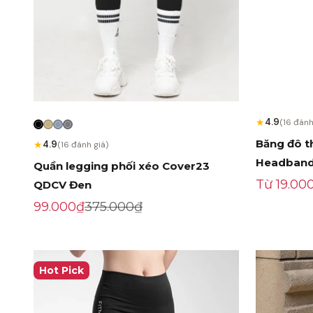
★
4.9
(16 đánh
Băng đô t
★
4.9
(16 đánh giá)
Headband
Quần legging phối xéo Cover23
Giá khuy
Từ 19.00
QDCV Đen
Giá khuyến mãi
Giá gốc
99.000₫
375.000₫
Hot Pick