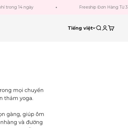
g 14 ngày
Freeship Đơn Hàng Từ 300k
Tiếng việt
Tìm kiếm
Đăng nhậ
Giỏ hà
rong mọi chuyển
ên thảm yoga.
ọn gàng, giúp ôm
ẹ nhàng và đường