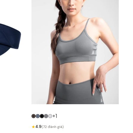
+1
★
4.9
(72 đánh giá)