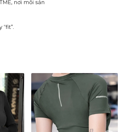
ITME, nơi mỗi sản
“fit”.