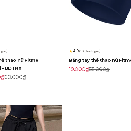
★
4.9
 giá)
(16 đánh giá)
hể thao nữ Fitme
Băng tay thể thao nữ Fit
 - BDTN01
Giá khuyến mãi
Giá gốc
19.000₫
55.000₫
ến mãi
Giá gốc
0₫
60.000₫