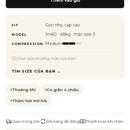
Thêm vào giỏ
Gọn nhẹ, cạp cao
FIT
1m60 · 48kg · mặc size S
MODEL
Medium
COMPRESSION
Chọn size thường mặc của bạn
TÌM SIZE CỦA BẠN →
Thoáng khí
Co giãn 4 chiều
Thấm hút mồ hôi
Giao trong 24h
Đổi hàng dễ dàng
Thanh toán khi nhận