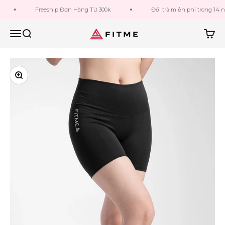
Bỏ qua đến nội dung
Freeship Đơn Hàng Từ 300k
Đổi trả miễn phí trong 14 ngày
Fitme Sportswear
Menu
Tìm kiếm
Giỏ h
Phóng to