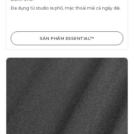
Đa dụng từ studio ra phố, mặc thoải mái cả ngày dài.
SẢN PHẨM ESSENTIAL™