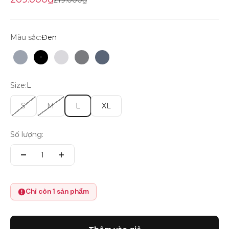
219.000₫
Màu sắc:
Đen
Mouse Grey
Đen
Light Grey
Dark Grey
Rhino Grey
Size:
L
S
M
L
XL
Số lượng:
Chỉ còn 1 sản phẩm