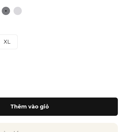
rắng
Dark Grey
Light Grey
XL
Thêm vào giỏ