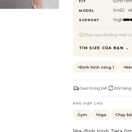
Định hìn
FIT
1m60 · 4
MODEL
High
SUPPORT
Chọn size thường mặc c
TÌM SIZE CỦA BẠN →
Định hình vòng 1
Né
Giao trong 24h
Đổi hàng
PHÙ HỢP CHO
Gym
Yoga
Chạy bộ
Bra định hình Zeta ôm