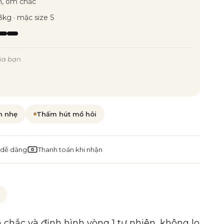
h, ôm chắc
8kg · mặc size S
ủa bạn
n nhẹ
Thấm hút mồ hôi
 dễ dàng
Thanh toán khi nhận
 chắc và định hình vòng 1 tự nhiên, không lo