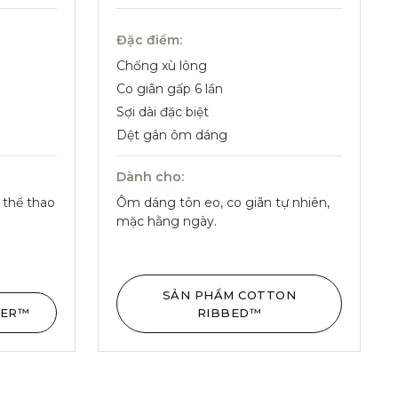
Đặc điểm:
Chống xù lông
Co giãn gấp 6 lần
Sợi dài đặc biệt
Dệt gân ôm dáng
Dành cho:
& thể thao
Ôm dáng tôn eo, co giãn tự nhiên,
mặc hằng ngày.
SẢN PHẨM COTTON
BER™
RIBBED™