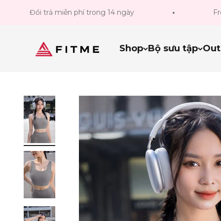
Bỏ qua đến nội dung
Đổi trả miễn phí trong 14 ngày
Freeshi
Fitme Sportswear
Shop
Bộ sưu tập
Out