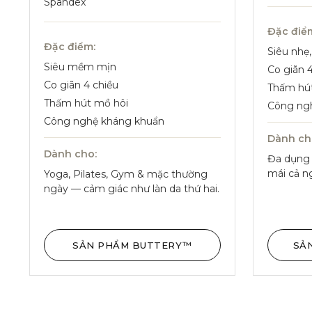
Spandex
Đặc điể
Đặc điểm:
Siêu nhẹ
Siêu mềm mịn
Co giãn 
Co giãn 4 chiều
Thấm hú
Thấm hút mồ hôi
Công ng
Công nghệ kháng khuẩn
Dành ch
Dành cho:
Đa dụng 
mái cả ng
Yoga, Pilates, Gym & mặc thường
ngày — cảm giác như làn da thứ hai.
SẢN PHẨM BUTTERY™
SẢ