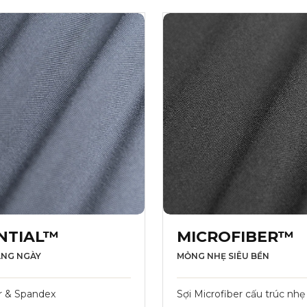
NTIAL™
MICROFIBER™
ẰNG NGÀY
MỎNG NHẸ SIÊU BỀN
r & Spandex
Sợi Microfiber cấu trúc nhẹ