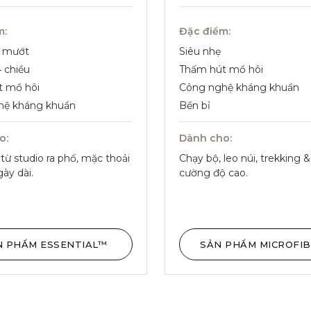
m:
Đặc điểm:
, mướt
Siêu nhẹ
4 chiều
Thấm hút mồ hôi
t mồ hôi
Công nghệ kháng khuẩn
hệ kháng khuẩn
Bền bỉ
o:
Dành cho:
từ studio ra phố, mặc thoải
Chạy bộ, leo núi, trekking 
ày dài.
cường độ cao.
N PHẨM ESSENTIAL™
SẢN PHẨM MICROFI