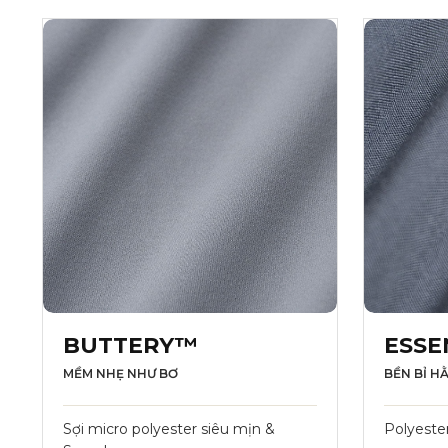
BUTTERY™
ESSE
MỀM NHẸ NHƯ BƠ
BỀN BỈ H
Sợi micro polyester siêu mịn &
Polyeste