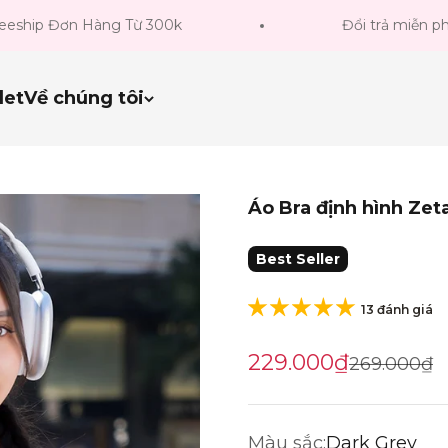
p Đơn Hàng Từ 300k
Đổi trả miễn phí tron
let
Về chúng tôi
Áo Bra định hình Ze
Best Seller
13 đánh giá
Giá khuyến mãi
229.000₫
Giá gốc
269.000₫
Màu sắc:
Dark Grey