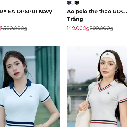
RY EA DPSP01 Navy
Áo polo thể thao GOC
Trắng
ến mãi
Giá gốc
Giá khuyến mãi
Giá gốc
₫
1.500.000₫
149.000₫
299.000₫