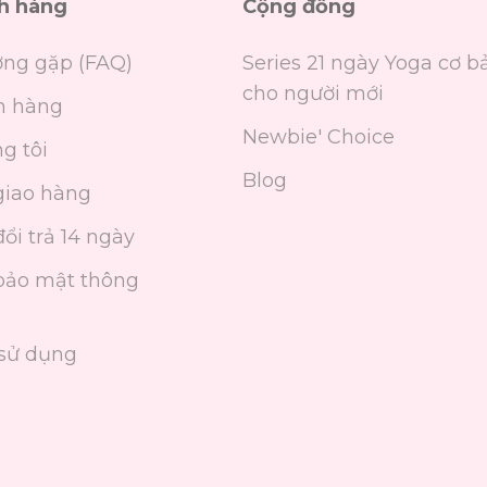
ch hàng
Cộng đồng
ờng gặp (FAQ)
Series 21 ngày Yoga cơ b
cho người mới
n hàng
Newbie' Choice
g tôi
Blog
giao hàng
ổi trả 14 ngày
bảo mật thông
sử dụng