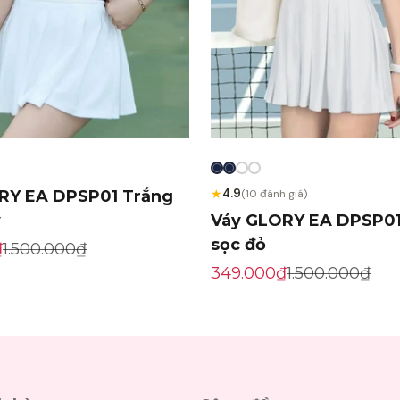
★
4.9
RY EA DPSP01 Trắng
(10 đánh giá)
y
Váy GLORY EA DPSP01
sọc đỏ
ến mãi
Giá gốc
₫
1.500.000₫
Giá khuyến mãi
Giá gốc
349.000₫
1.500.000₫