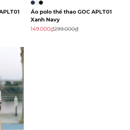
 APLT01
Áo polo thể thao GOC APLT01
Xanh Navy
Giá khuyến mãi
Giá gốc
149.000₫
299.000₫