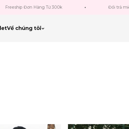
reeship Đơn Hàng Từ 300k
Đổi trả miễn p
let
Về chúng tôi