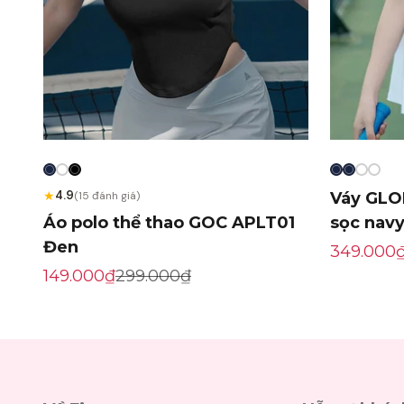
★
4.9
(15 đánh giá)
Váy GLO
Áo polo thể thao GOC APLT01
sọc nav
Đen
Giá khuy
349.000
Giá khuyến mãi
Giá gốc
149.000₫
299.000₫