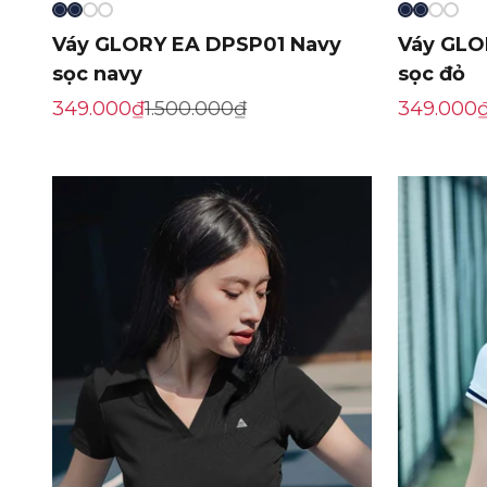
Váy GLORY EA DPSP01 Navy
Váy GLO
sọc navy
sọc đỏ
Giá khuyến mãi
Giá gốc
Giá khuy
349.000₫
1.500.000₫
349.000