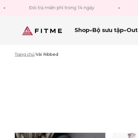
Bỏ qua đến nội dung
Đổi trả miễn phí trong 14 ngày
F
Fitme Sportswear
Shop
Bộ sưu tập
Out
Trang chủ
/
Vải Ribbed