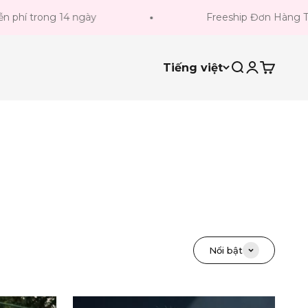
hí trong 14 ngày
Freeship Đơn Hàng Từ 3
Tiếng việt
Tìm kiếm
Đăng nhậ
Giỏ hà
Nổi bật