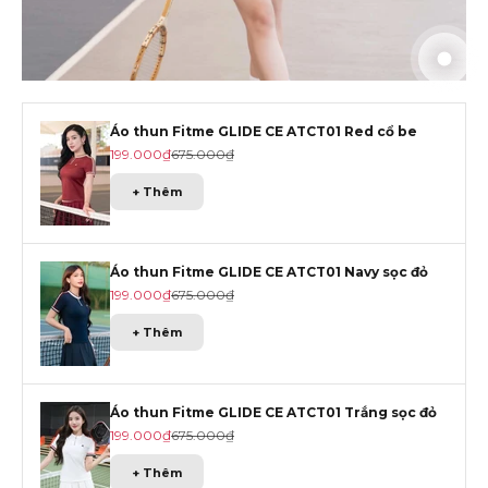
Đến m
Đến m
Đến m
Đến 
Áo thun Fitme GLIDE CE ATCT01 Red cổ be
Giá khuyến mãi
Giá gốc
199.000₫
675.000₫
+ Thêm
Áo thun Fitme GLIDE CE ATCT01 Navy sọc đỏ
Giá khuyến mãi
Giá gốc
199.000₫
675.000₫
+ Thêm
Áo thun Fitme GLIDE CE ATCT01 Trắng sọc đỏ
Giá khuyến mãi
Giá gốc
199.000₫
675.000₫
+ Thêm