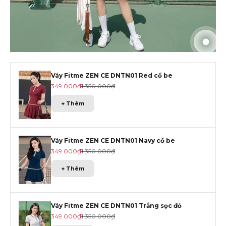
Đến m
Đến m
Đến m
Đến 
Váy Fitme ZEN CE DNTN01 Red cổ be
Giá khuyến mãi
Giá gốc
349.000₫
1.350.000₫
+ Thêm
Váy Fitme ZEN CE DNTN01 Navy cổ be
Giá khuyến mãi
Giá gốc
349.000₫
1.350.000₫
+ Thêm
Váy Fitme ZEN CE DNTN01 Trắng sọc đỏ
Giá khuyến mãi
Giá gốc
349.000₫
1.350.000₫