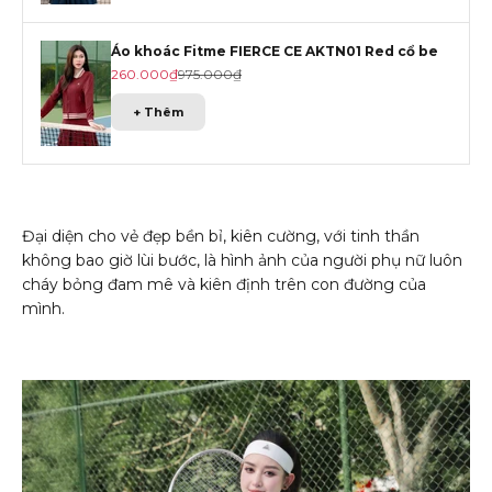
Áo khoác Fitme FIERCE CE AKTN01 Red cổ be
Giá khuyến mãi
Giá gốc
260.000₫
975.000₫
+ Thêm
Đại diện cho vẻ đẹp bền bỉ, kiên cường, với tinh thần
không bao giờ lùi bước, là hình ảnh của người phụ nữ luôn
cháy bỏng đam mê và kiên định trên con đường của
mình.