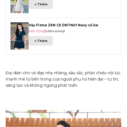
+ Thêm
Váy Fitme ZEN CE DNTN01 Navy cổ be
Giá khuyến mãi
Giá gốc
349.000₫
1.350.000₫
+ Thêm
Đại diện cho vẻ đẹp nhẹ nhàng, sâu sắc, phản chiếu nội lực
mạnh mẽ từ bên trong của người phụ nữ hiện đại – tự tin,
sáng tạo và không ngừng phát triển.