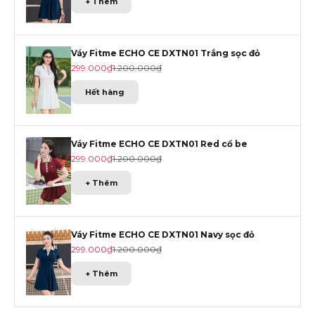
+ Thêm
Váy Fitme ECHO CE DXTN01 Trắng sọc đỏ
Giá khuyến mãi
Giá gốc
299.000₫
1.200.000₫
Hết hàng
Váy Fitme ECHO CE DXTN01 Red cổ be
Giá khuyến mãi
Giá gốc
299.000₫
1.200.000₫
+ Thêm
Váy Fitme ECHO CE DXTN01 Navy sọc đỏ
Giá khuyến mãi
Giá gốc
299.000₫
1.200.000₫
+ Thêm