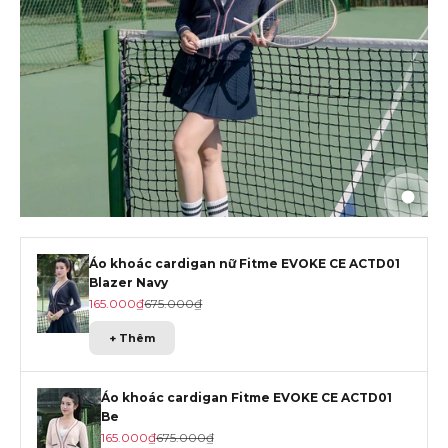
Đến m
Đến m
Đến 
Áo khoác cardigan nữ Fitme EVOKE CE ACTD01
Blazer Navy
Giá khuyến mãi
Giá gốc
165.000₫
675.000₫
+ Thêm
Áo khoác cardigan Fitme EVOKE CE ACTD01
Be
Giá khuyến mãi
Giá gốc
165.000₫
675.000₫