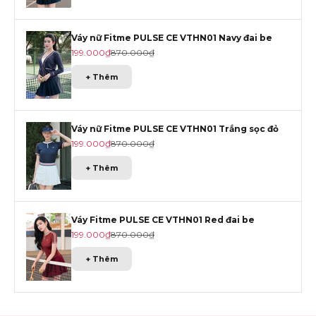
Váy nữ Fitme PULSE CE VTHN01 Navy đai be
Giá khuyến mãi
Giá gốc
199.000₫
870.000₫
+ Thêm
Váy nữ Fitme PULSE CE VTHN01 Trắng sọc đỏ
Giá khuyến mãi
Giá gốc
199.000₫
870.000₫
+ Thêm
Váy Fitme PULSE CE VTHN01 Red đai be
Giá khuyến mãi
Giá gốc
199.000₫
870.000₫
+ Thêm