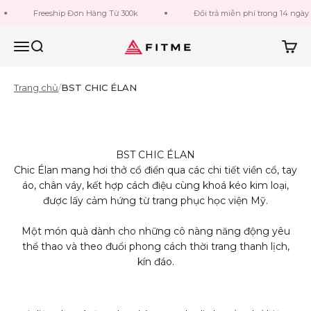
Bỏ qua đến nội dung
Freeship Đơn Hàng Từ 300k
Đổi trả miễn phí trong 14 ngày
Fitme Sportswear
Menu
Tìm kiếm
Giỏ h
MUA NGAY
Trang chủ
/
BST CHIC ÉLAN
BST CHIC ÉLAN
Chic Élan mang hơi thở cổ điển qua các chi tiết viền cổ, tay
áo, chân váy, kết hợp cách điệu cùng khoá kéo kim loại,
được lấy cảm hứng từ trang phục học viện Mỹ.
Một món quà dành cho những cô nàng năng động yêu
thể thao và theo đuổi phong cách thời trang thanh lịch,
kín đáo.