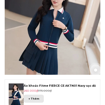
Đến m
Đến m
Đến 
Áo khoác Fitme FIERCE CE AKTN01 Navy sọc đỏ
Giá khuyến mãi
Giá gốc
260.000₫
975.000₫
+ Thêm