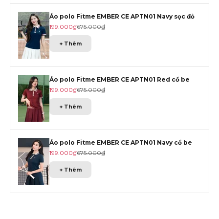
Áo polo Fitme EMBER CE APTN01 Navy sọc đỏ
Giá khuyến mãi
Giá gốc
199.000₫
675.000₫
+ Thêm
Áo polo Fitme EMBER CE APTN01 Red cổ be
Giá khuyến mãi
Giá gốc
199.000₫
675.000₫
+ Thêm
Áo polo Fitme EMBER CE APTN01 Navy cổ be
Giá khuyến mãi
Giá gốc
199.000₫
675.000₫
+ Thêm