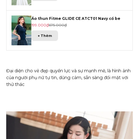
Áo thun Fitme GLIDE CE ATCT01 Navy cổ be
Giá khuyến mãi
Giá gốc
199.000₫
675.000₫
+ Thêm
Đại diện cho vẻ đẹp quyền lực và sự mạnh mẽ, là hình ảnh
của người phụ nữ tự tin, dũng cảm, sẵn sàng đối mặt với
thử thác