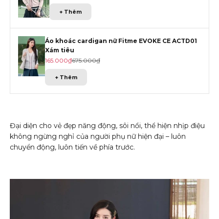
+ Thêm
Áo khoác cardigan nữ Fitme EVOKE CE ACTD01
Xám tiêu
Giá khuyến mãi
Giá gốc
165.000₫
675.000₫
+ Thêm
Đại diện cho vẻ đẹp năng động, sôi nổi, thể hiện nhịp điệu
không ngừng nghỉ của người phụ nữ hiện đại – luôn
chuyển động, luôn tiến về phía trước.