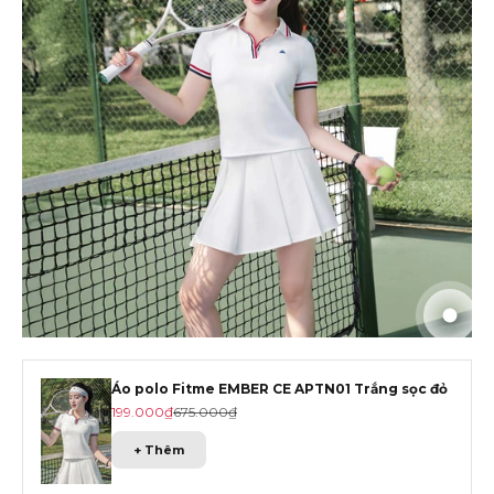
Đến m
Đến m
Đến m
Đến 
Áo polo Fitme EMBER CE APTN01 Trắng sọc đỏ
Giá khuyến mãi
Giá gốc
199.000₫
675.000₫
+ Thêm