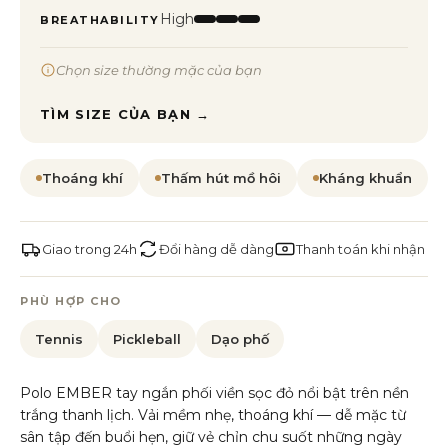
High
BREATHABILITY
Chọn size thường mặc của bạn
TÌM SIZE CỦA BẠN →
Thoáng khí
Thấm hút mồ hôi
Kháng khuẩn
Giao trong 24h
Đổi hàng dễ dàng
Thanh toán khi nhận
PHÙ HỢP CHO
Tennis
Pickleball
Dạo phố
Polo EMBER tay ngắn phối viền sọc đỏ nổi bật trên nền
trắng thanh lịch. Vải mềm nhẹ, thoáng khí — dễ mặc từ
sân tập đến buổi hẹn, giữ vẻ chỉn chu suốt những ngày