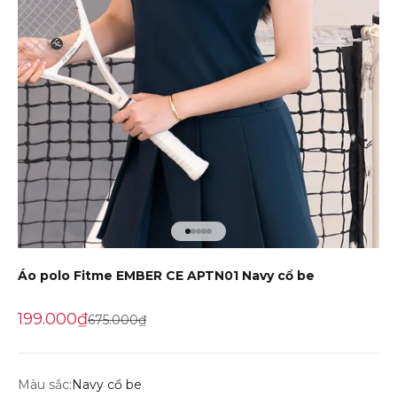
Đến mục 1
Đến mục 2
Đến mục 3
Đến mục 4
Đến mục 5
Áo polo Fitme EMBER CE APTN01 Navy cổ be
Giá khuyến mãi
199.000₫
Giá gốc
675.000₫
Màu sắc:
Navy cổ be