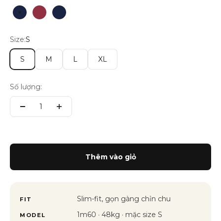
Navy cổ be
Đỏ Burgendy
Navy sọc đỏ
Trắng sọc Đỏ
Size:
S
S
M
L
XL
Số lượng:
Thêm vào giỏ
Slim-fit, gọn gàng chỉn chu
FIT
1m60 · 48kg · mặc size S
MODEL