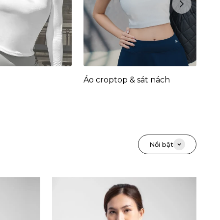
Next
Áo croptop & sát nách
Nổi bật