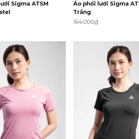
 lưới Sigma ATSM
Áo phối lưới Sigma A
stel
Trắng
ến mãi
Giá khuyến mãi
164.000₫