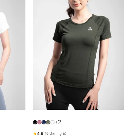
+2
★
4.9
(16 đánh giá)