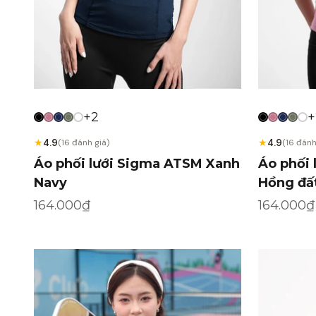
+2
+
★
★
4.9
4.9
(16 đánh giá)
(16 đánh
Áo phối lưới Sigma ATSM Xanh
Áo phối
Navy
Hồng đấ
Giá khuyến mãi
Giá khuy
164.000₫
164.000₫