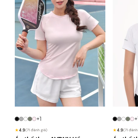
+1
+
★
★
4.9
4.9
(71 đánh giá)
(71 đánh