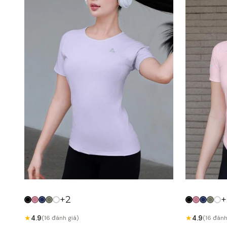
+2
+
★
★
4.9
4.9
(16 đánh giá)
(16 đánh