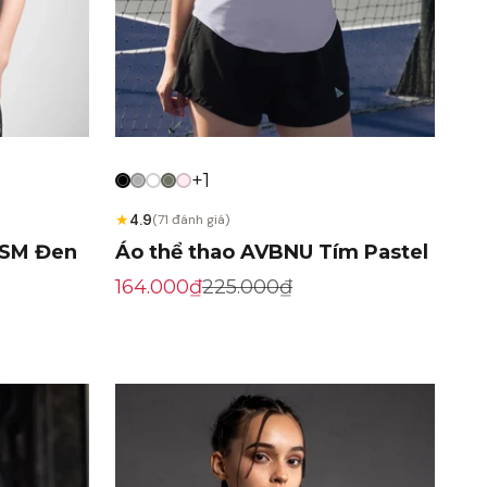
+1
★
4.9
(71 đánh giá)
TSM Đen
Áo thể thao AVBNU Tím Pastel
Giá khuyến mãi
Giá gốc
164.000₫
225.000₫