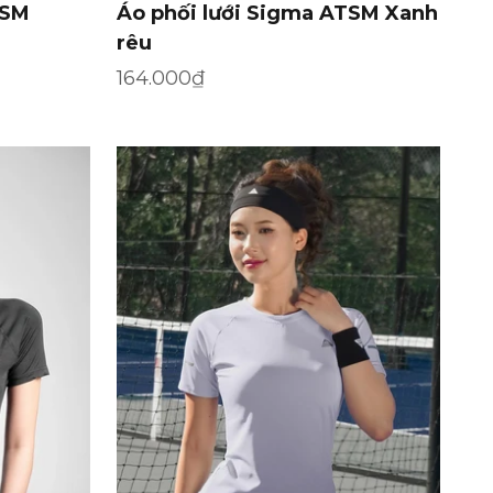
TSM
Áo phối lưới Sigma ATSM Xanh
rêu
Giá khuyến mãi
164.000₫