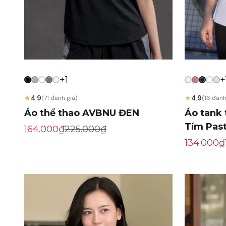
+1
+
★
★
4.9
4.9
(71 đánh giá)
(16 đánh
Áo thể thao AVBNU ĐEN
Áo tank
Tím Past
Giá khuyến mãi
Giá gốc
164.000₫
225.000₫
Giá khuy
134.000₫