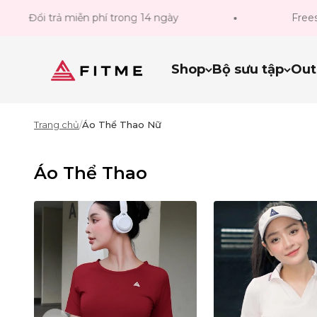
Bỏ qua đến nội dung
rả miễn phí trong 14 ngày
Freeship Đơn H
Fitme Sportswear
Shop
Bộ sưu tập
Out
Trang chủ
/
Áo Thể Thao Nữ
Áo Thể Thao