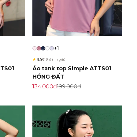
+1
★
4.9
(16 đánh giá)
TTS01
Áo tank top Simple ATTS01
HỒNG ĐẤT
Giá khuyến mãi
Giá gốc
134.000₫
199.000₫