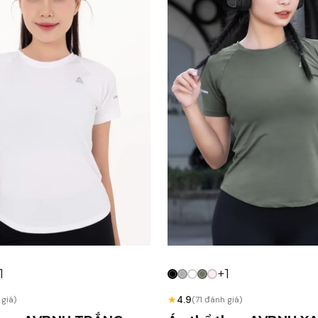
1
+1
★
4.9
 giá)
(71 đánh giá)