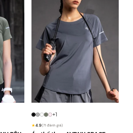
+1
★
4.9
(71 đánh giá)