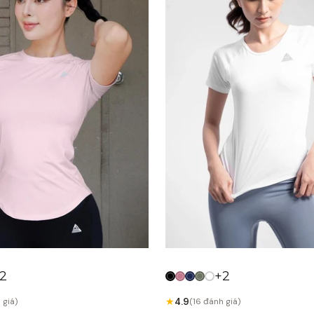
2
+2
★
4.9
 giá)
(16 đánh giá)