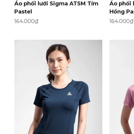
Áo phối lưới Sigma ATSM Tím
Áo phối
Pastel
Hồng Pa
Giá khuyến mãi
Giá khuy
164.000₫
164.000₫