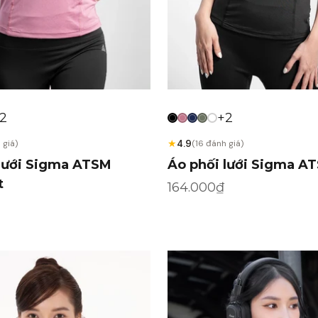
2
+2
★
4.9
 giá)
(16 đánh giá)
 lưới Sigma ATSM
Áo phối lưới Sigma A
t
Giá khuyến mãi
164.000₫
ến mãi