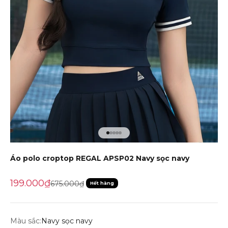
Đến mục 1
Đến mục 2
Đến mục 3
Đến mục 4
Đến mục 5
Áo polo croptop REGAL APSP02 Navy sọc navy
Giá khuyến mãi
199.000₫
Giá gốc
675.000₫
Hết hàng
Màu sắc:
Navy sọc navy