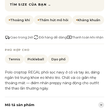
TÌM SIZE CỦA BẠN →
Thoáng khí
Thấm hút mồ hôi
Kháng khuẩn
Giao trong 24h
Đổi hàng dễ dàng
Thanh toán khi nhận
PHÙ HỢP CHO
Tennis
Pickleball
Dạo phố
Polo croptop REGAL phối sọc navy ở cổ và tay áo, dáng
ngắn trẻ trung khoe eo khéo léo. Chất vải co giãn nhẹ
thoáng mát — điểm nhấn preppy năng động cho outfit
thể thao lẫn thường ngày.
Mô tả sản phẩm