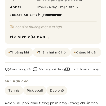
1m60 · 48kg · mặc size S
MODEL
High
BREATHABILITY
Chọn size thường mặc của bạn
TÌM SIZE CỦA BẠN →
Thoáng khí
Thấm hút mồ hôi
Kháng khuẩn
Giao trong 24h
Đổi hàng dễ dàng
Thanh toán khi nhận
PHÙ HỢP CHO
Tennis
Pickleball
Dạo phố
Polo VIVE phối màu tương phản navy - trắng chuẩn tinh