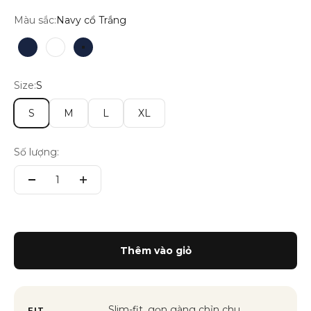
Màu sắc:
Navy cổ Trắng
Blazer Navy
Trắng
Navy cổ Trắng
Size:
S
S
M
L
XL
Số lượng:
Thêm vào giỏ
Slim-fit, gọn gàng chỉn chu
FIT