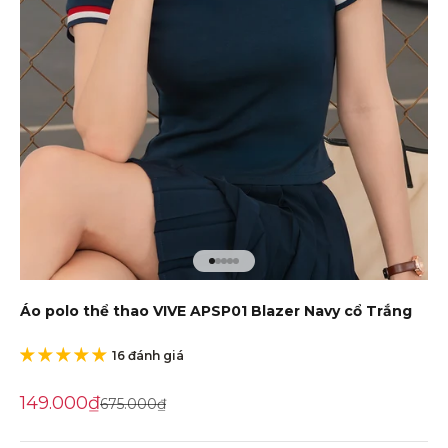
Đến mục 1
Đến mục 2
Đến mục 3
Đến mục 4
Đến mục 5
Áo polo thể thao VIVE APSP01 Blazer Navy cổ Trắng
16 đánh giá
Giá khuyến mãi
149.000₫
Giá gốc
675.000₫