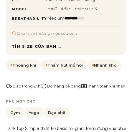
1m60 · 48kg · mặc size S
MODEL
Medium
BREATHABILITY
Chọn size thường mặc của bạn
TÌM SIZE CỦA BẠN →
Thoáng khí
Thấm hút mồ hôi
Nhanh khô
Giao trong 24h
Đổi hàng dễ dàng
Thanh toán khi nhận
PHÙ HỢP CHO
Gym
Yoga
Dạo phố
Tank top Simple thiết kế basic tối giản, form đứng vừa phải