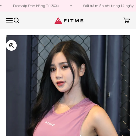
Bỏ qua đến nội dung
Freeship Đơn Hàng Từ 300k
Đổi trả miễn phí trong 14 ngày
Fitme Sportswear
Menu
Tìm kiếm
Giỏ h
Phóng to