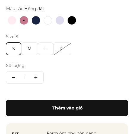
Màu sắc:
Hồng đất
Hồng pastel
Hồng đất
Navy
Trắng
Tím pastel
Đen
Size:
S
S
M
L
XL
Số lượng:
Thêm vào giỏ
Form ôm nhẹ, tôn dáng
FIT