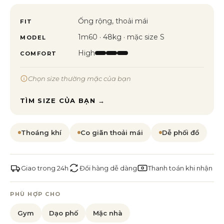
Ống rộng, thoải mái
FIT
1m60 · 48kg · mặc size S
MODEL
High
COMFORT
Chọn size thường mặc của bạn
TÌM SIZE CỦA BẠN →
Thoáng khí
Co giãn thoải mái
Dễ phối đồ
Giao trong 24h
Đổi hàng dễ dàng
Thanh toán khi nhận
PHÙ HỢP CHO
Gym
Dạo phố
Mặc nhà