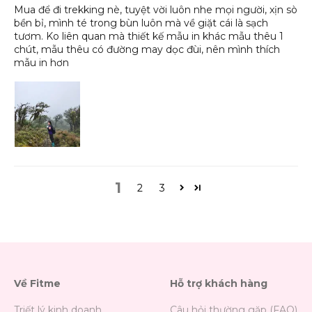
Mua để đi trekking nè, tuyệt vời luôn nhe mọi người, xịn sò
bền bỉ, mình té trong bùn luôn mà về giặt cái là sạch
tươm. Ko liên quan mà thiết kế mẫu in khác mẫu thêu 1
chút, mẫu thêu có đường may dọc đùi, nên mình thích
mẫu in hơn
1
2
3
Về Fitme
Hỗ trợ khách hàng
Triết lý kinh doanh
Câu hỏi thường gặp (FAQ)