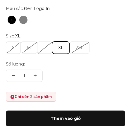
Màu sắc:
Đen Logo In
Đen Logo In
Xám Logo In
Size:
XL
S
M
L
XL
2XL
Số lượng:
Chỉ còn 2 sản phẩm
Thêm vào giỏ