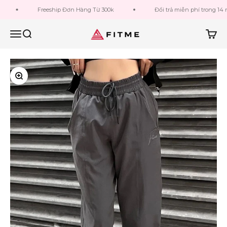
Bỏ qua đến nội dung
Freeship Đơn Hàng Từ 300k
Đổi trả miễn phí trong 14 ngày
Fitme Sportswear
Menu
Tìm kiếm
Giỏ h
Phóng to