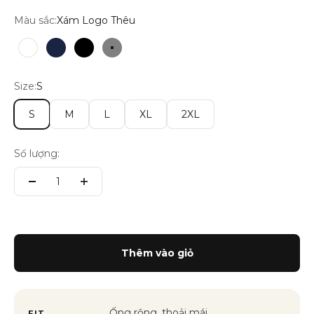
Màu sắc:
Xám Logo Thêu
Trắng
Blazer Navy
Đen Logo Thêu
Xám Logo Thêu
Size:
S
S
M
L
XL
2XL
Số lượng:
Thêm vào giỏ
Ống rộng, thoải mái
FIT