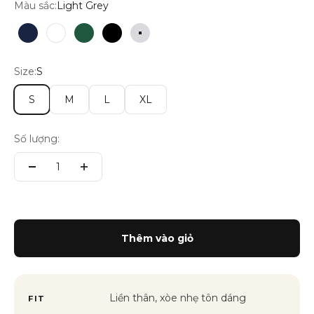
Màu sắc:
Light Grey
Blazer Navy
Trắng
Wimbledon Green
Đen
Light Grey
Size:
S
S
M
L
XL
Số lượng:
Thêm vào giỏ
Liền thân, xòe nhẹ tôn dáng
FIT