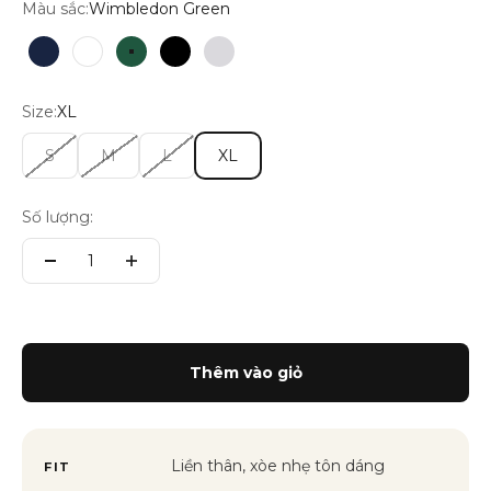
Màu sắc:
Wimbledon Green
Blazer Navy
Trắng
Wimbledon Green
Đen
Light Grey
Size:
XL
S
M
L
XL
Số lượng:
Thêm vào giỏ
Liền thân, xòe nhẹ tôn dáng
FIT