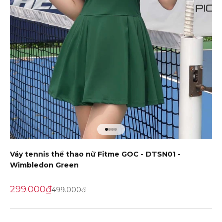
Đến mục 1
Đến mục 2
Đến mục 3
Đến mục 4
Váy tennis thể thao nữ Fitme GOC - DTSN01 -
Wimbledon Green
Giá khuyến mãi
299.000₫
Giá gốc
499.000₫